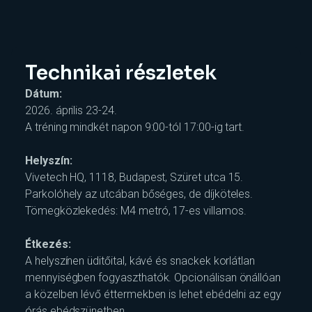
Technikai részletek
Dátum:
2026. április 23-24.
A tréning mindkét napon 9:00-tól 17:00-ig tart.
Helyszín:
Vivetech HQ, 1118, Budapest, Szüret utca 15.
Parkolóhely az utcában bőséges, de díjköteles.
Tömegközlekedés: M4 metró, 17-es villamos.
Étkezés:
A helyszínen üditőital, kávé és snackek korlátlan
mennyiségben fogyaszthatók. Opcionálisan önállóan
a közelben lévő éttermekben is lehet ebédelni az egy
órás ebédszünetben.