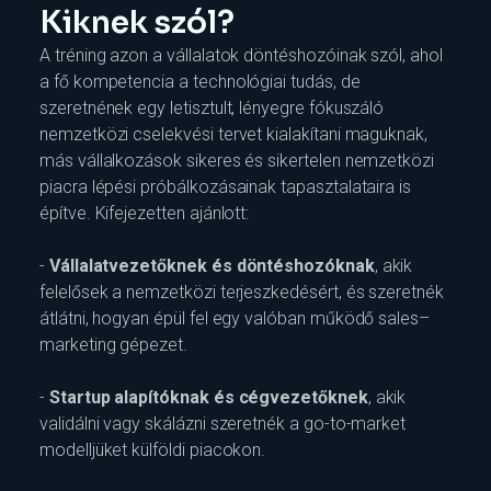
Kiknek szól?
A tréning azon a vállalatok döntéshozóinak szól, ahol
a fő kompetencia a technológiai tudás, de
szeretnének egy letisztult, lényegre fókuszáló
nemzetközi cselekvési tervet kialakítani maguknak,
más vállalkozások sikeres és sikertelen nemzetközi
piacra lépési próbálkozásainak tapasztalataira is
építve. Kifejezetten ajánlott:
-
Vállalatvezetőknek és döntéshozóknak
, akik
felelősek a nemzetközi terjeszkedésért, és szeretnék
átlátni, hogyan épül fel egy valóban működő sales–
marketing gépezet.
-
Startup alapítóknak és cégvezetőknek
, akik
validálni vagy skálázni szeretnék a go-to-market
modelljüket külföldi piacokon.