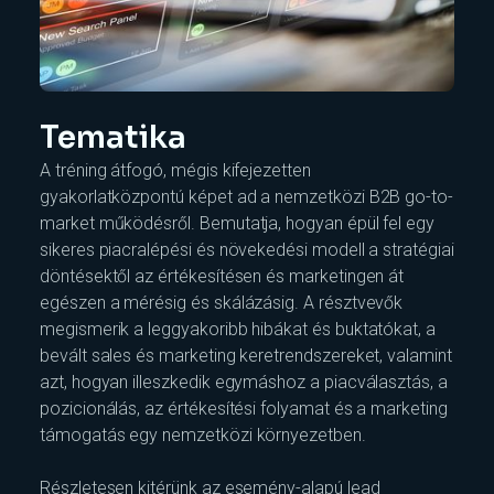
Tematika
A tréning átfogó, mégis kifejezetten
gyakorlatközpontú képet ad a nemzetközi B2B go-to-
market működésről. Bemutatja, hogyan épül fel egy
sikeres piacralépési és növekedési modell a stratégiai
döntésektől az értékesítésen és marketingen át
egészen a mérésig és skálázásig. A résztvevők
megismerik a leggyakoribb hibákat és buktatókat, a
bevált sales és marketing keretrendszereket, valamint
azt, hogyan illeszkedik egymáshoz a piacválasztás, a
pozicionálás, az értékesítési folyamat és a marketing
támogatás egy nemzetközi környezetben.
Részletesen kitérünk az esemény-alapú lead