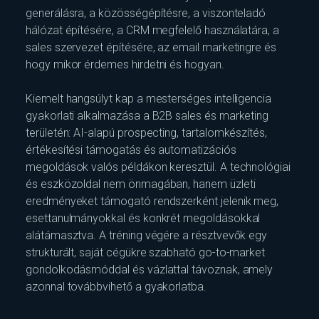
generálásra, a közösségépítésre, a viszonteladó
hálózat építésére, a CRM megfelelő használatára, a
sales szervezet építésére, az email marketingre és
hogy mikor érdemes hirdetni és hogyan.
Kiemelt hangsúlyt kap a mesterséges intelligencia
gyakorlati alkalmazása a B2B sales és marketing
területén: AI-alapú prospecting, tartalomkészítés,
értékesítési támogatás és automatizációs
megoldások valós példákon keresztül. A technológiai
és eszközoldal nem önmagában, hanem üzleti
eredményeket támogató rendszerként jelenik meg,
esettanulmányokkal és konkrét megoldásokkal
alátámasztva. A tréning végére a résztvevők egy
strukturált, saját cégükre szabható go-to-market
gondolkodásmóddal és vázlattal távoznak, amely
azonnal továbbvihető a gyakorlatba.