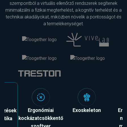
szempontból a virtuális ellenőrző rendszerek segítenek
minimalizálni a fizikai megterhelést, a kognitív terhelést és a
technikai akadályokat, miközben növelik a pontosságot és
a termelékenységet.
Ergonómiai
Exoskeleton
Erg
őrzések
kockázatcsökkentő
mu
sztika
szoftver
me