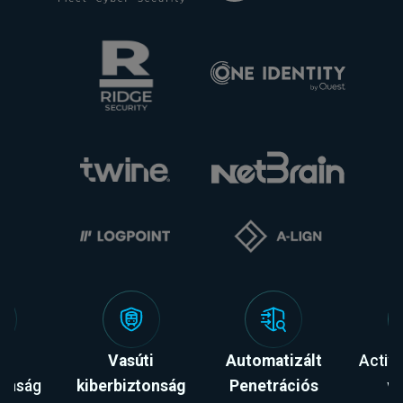
ta
Vasúti
Automatizált
Active
tonság
kiberbiztonság
Penetrációs
v