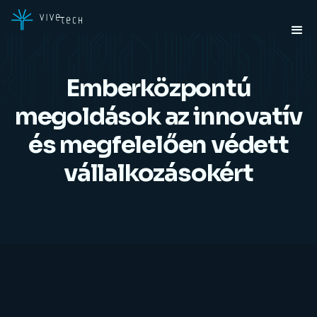
Emberközpontú
megoldások az innovatív
és megfelelően védett
vállalkozásokért
A ViVeTech olyan innovatív technológiákat kínál, amelyek
egyszerre növelik a biztonságot, javítják a